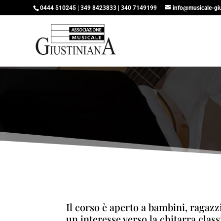
0444 510245 | 349 8423833 | 340 7149199
info@musicale-giu
Il corso è aperto a bambini, ragazz
un interesse verso la chitarra class