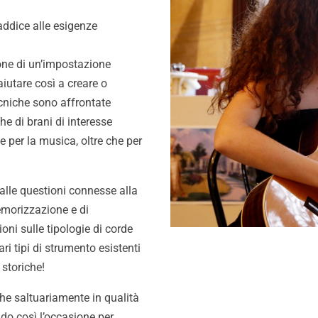
 addice alle esigenze
zione di un’impostazione
aiutare così a creare o
ecniche sono affrontate
he di brani di interesse
ne per la musica, oltre che per
 alle questioni connesse alla
emorizzazione e di
ioni sulle tipologie di corde
ri tipi di strumento esistenti
 storiche!
che saltuariamente in qualità
nendo così l’occasione per