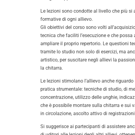
Le lezioni sono condotte al livello che più si
formative di ogni allievo.
Gli obiettivi del corso sono volti all’acquisi
tecnica che faciliti l’esecuzione e che possa 
ampliare il proprio repertorio. Le questioni t
tramite lo studio non solo di esercizi, ma anc
artistico, per suscitare negli allievi la passio
la chitarra.
Le lezioni stimolano l’allievo anche riguardo
pratica strumentale: tecniche di studio, di m
concentrazione, utilizzo delle unghie, indicaz
che è possibile montare sulla chitarra e sui va
in circolazione, ascolto attivo di registrazioni
Si suggerisce ai partecipanti di assistere an
di uditori alle lezioni degli altri allievi, otte