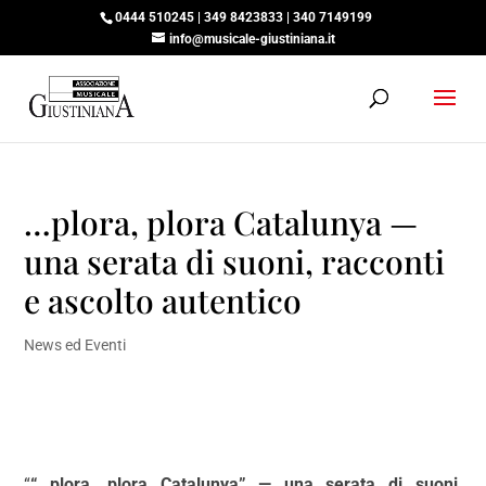
0444 510245 | 349 8423833 | 340 7149199
info@musicale-giustiniana.it
…plora, plora Catalunya —
una serata di suoni, racconti
e ascolto autentico
News ed Eventi
“
“…plora, plora Catalunya” — una serata di suoni,